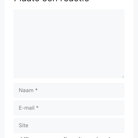
50.
Rg2
Rc3
51.
Kf5
Kh7
Reactie
Naam
E-
mail
Site