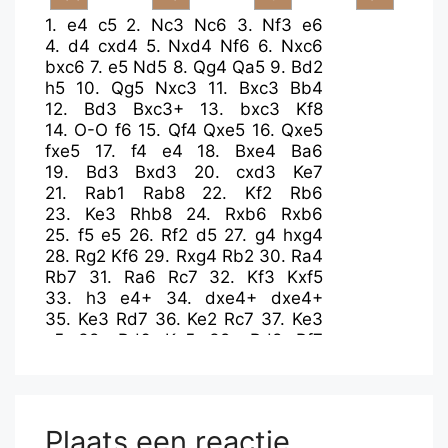
1.
e4
c5
2.
Nc3
Nc6
3.
Nf3
e6
4.
d4
cxd4
5.
Nxd4
Nf6
6.
Nxc6
bxc6
7.
e5
Nd5
8.
Qg4
Qa5
9.
Bd2
h5
10.
Qg5
Nxc3
11.
Bxc3
Bb4
12.
Bd3
Bxc3+
13.
bxc3
Kf8
14.
O-O
f6
15.
Qf4
Qxe5
16.
Qxe5
fxe5
17.
f4
e4
18.
Bxe4
Ba6
19.
Bd3
Bxd3
20.
cxd3
Ke7
21.
Rab1
Rab8
22.
Kf2
Rb6
23.
Ke3
Rhb8
24.
Rxb6
Rxb6
25.
f5
e5
26.
Rf2
d5
27.
g4
hxg4
28.
Rg2
Kf6
29.
Rxg4
Rb2
30.
Ra4
Rb7
31.
Ra6
Rc7
32.
Kf3
Kxf5
33.
h3
e4+
34.
dxe4+
dxe4+
35.
Ke3
Rd7
36.
Ke2
Rc7
37.
Ke3
c5
38.
Rd6
Ke5
39.
Rd8
Rf7
40.
Re8+
Kd5
41.
Rxe4
Rf1
42.
c4+
Kd6
43.
Rg4
Rh1
44.
Rg6+
Ke5
45.
Rg5+
Kf6
46.
Rxc5
Rxh3+
47.
Kf4
Ra3
Plaats een reactie
48.
Rf5+
Kg6
49.
Rg5+
Kh6