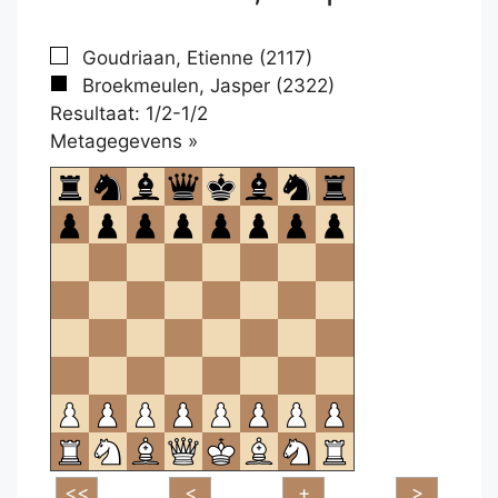
Goudriaan, Etienne (2117)
Broekmeulen, Jasper (2322)
Resultaat: 1/2-1/2
Klikken
Metagegevens »
om
te
openen.