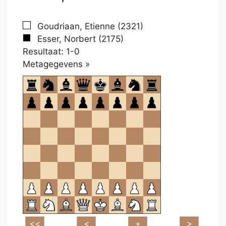
Goudriaan, Etienne (2321)
Esser, Norbert (2175)
Resultaat: 1-0
Klikken
Metagegevens »
om
te
openen.