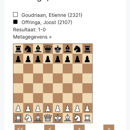
Goudriaan, Etienne (2321)
Offringa, Joost (2107)
Resultaat: 1-0
Klikken
Metagegevens »
om
te
openen.