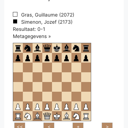
Gras, Guillaume (2072)
Simenon, Jozef (2173)
Resultaat: 0-1
Klikken
Metagegevens »
om
te
openen.