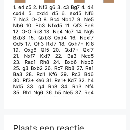
1.
e4
c5
2.
Nf3
g6
3.
c3
Bg7
4.
d4
cxd4
5.
cxd4
d5
6.
exd5
Nf6
7.
Nc3
O-O
8.
Bc4
Nbd7
9.
Ne5
Nb6
10.
Bb3
Nfxd5
11.
Qf3
Be6
12.
O-O
Rc8
13.
Ne4
Nc7
14.
Ng5
Bxb3
15.
Qxb3
Qxd4
16.
Nexf7
Qd5
17.
Qh3
Rxf7
18.
Qxh7+
Kf8
19.
Qxg6
Qf5
20.
Qxf7+
Qxf7
21.
Nxf7
Kxf7
22.
Be3
Ncd5
23.
Rac1
Rh8
24.
Bxb6
Nxb6
25.
g3
Bxb2
26.
Rc7
Rb8
27.
Re1
Ba3
28.
Rd1
Kf6
29.
Rc3
Bd6
30.
Rf3+
Ke6
31.
Re1+
Kd7
32.
h4
Nd5
33.
g4
Rh8
34.
Rh3
Nf4
35.
Rh1
Ng6
36.
h5
Ne5
37.
Re4
Ke8
38.
Kg2
Kf7
39.
g5
Nd3
40.
Rhh4
e5
41.
Kf3
Be7
42.
Reg4
Kg7
43.
Ke3
Nf4
44.
Ke4
Bd6
Plaats een reactie