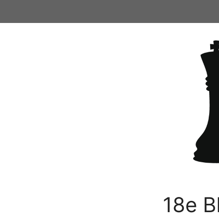
Ga
naar
de
inhoud
18e B