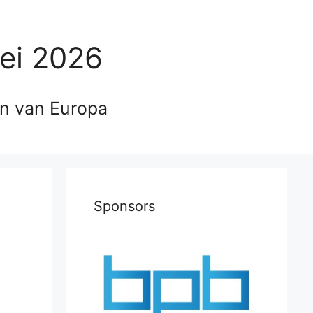
ei 2026
en van Europa
Sponsors