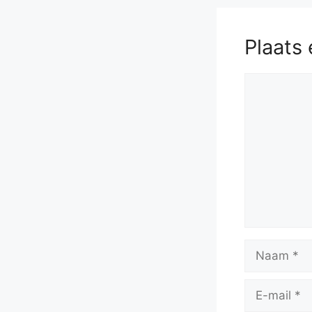
Plaats 
Reactie
Naam
E-
mail