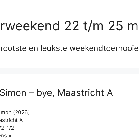
erweekend 22 t/m 25 m
rootste en leukste weekendtoernooi
 Simon – bye, Maastricht A
imon (2026)
stricht A
/2-1/2
Klikken
ns »