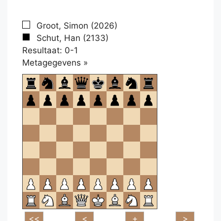
Groot, Simon (2026)
Schut, Han (2133)
Resultaat: 0-1
Klikken
Metagegevens »
om
te
openen.