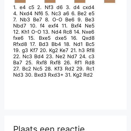
1.
e4
c5
2.
Nf3
d6
3.
d4
cxd4
4.
Nxd4
Nf6
5.
Nc3
a6
6.
Be2
e5
7.
Nb3
Be7
8.
O-O
Be6
9.
Be3
Nbd7
10.
f4
exf4
11.
Bxf4
Ne5
12.
Kh1
O-O
13.
Nd4
Rc8
14.
Nxe6
fxe6
15.
Bxe5
dxe5
16.
Qxd8
Rfxd8
17.
Bd3
Bb4
18.
Nd1
Bc5
19.
g3
Kf7
20.
Kg2
Ke7
21.
h3
Rf8
22.
Nc3
Bd4
23.
Ne2
Nd7
24.
c3
Ba7
25.
Rxf8
Rxf8
26.
Rf1
Rd8
27.
Bc2
Nc5
28.
Kf3
Rd2
29.
Rc1
Nd3
30.
Bxd3
Rxd3+
31.
Kg2
Rd2
Plaats een reactie