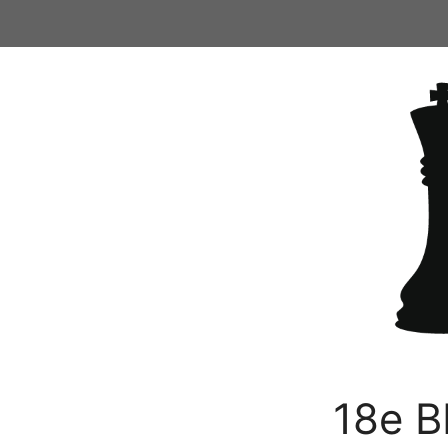
Ga
naar
de
inhoud
18e B