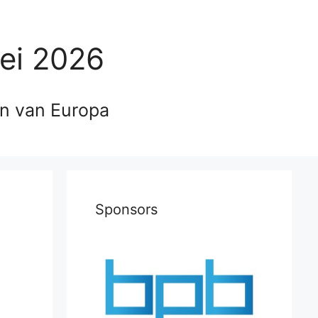
ei 2026
en van Europa
Sponsors