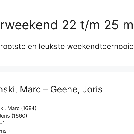
erweekend 22 t/m 25 m
rootste en leukste weekendtoernooi
nski, Marc – Geene, Joris
ki, Marc (1684)
oris (1660)
-1
Klikken
ns »