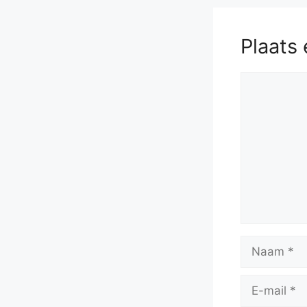
Plaats 
Reactie
Naam
E-
mail