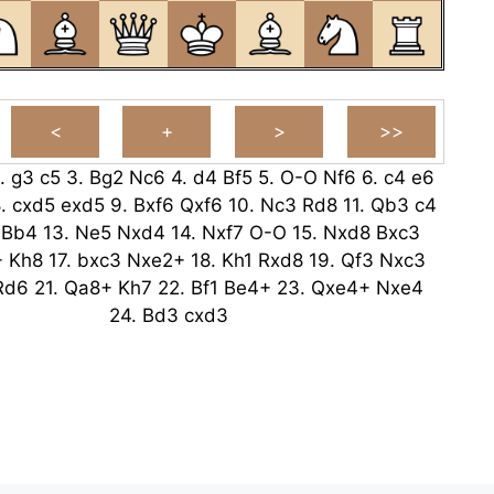
.
g3
c5
3.
Bg2
Nc6
4.
d4
Bf5
5.
O-O
Nf6
6.
c4
e6
8.
cxd5
exd5
9.
Bxf6
Qxf6
10.
Nc3
Rd8
11.
Qb3
c4
Bb4
13.
Ne5
Nxd4
14.
Nxf7
O-O
15.
Nxd8
Bxc3
+
Kh8
17.
bxc3
Nxe2+
18.
Kh1
Rxd8
19.
Qf3
Nxc3
Rd6
21.
Qa8+
Kh7
22.
Bf1
Be4+
23.
Qxe4+
Nxe4
24.
Bd3
cxd3