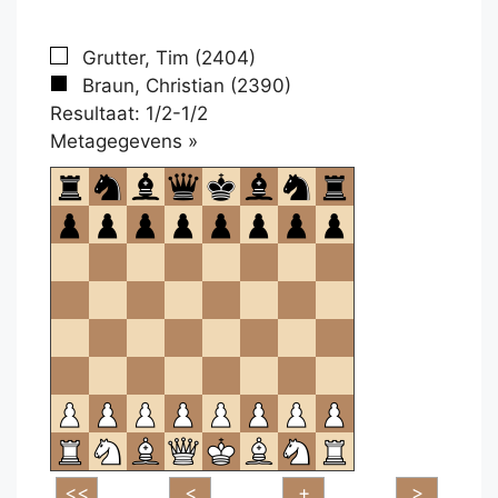
Grutter, Tim (2404)
Braun, Christian (2390)
Resultaat: 1/2-1/2
Klikken
Metagegevens »
om
te
openen.