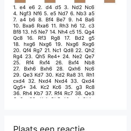
1.
e4
e6
2.
d4
d5
3.
Nd2
Nc6
4.
Ngf3
Nf6
5.
e5
Nd7
6.
Nb3
a5
7.
a4
b6
8.
Bf4
Be7
9.
h4
Ba6
10.
Bxa6
Rxa6
11.
Rh3
h6
12.
c3
Bf8
13.
h5
Ne7
14.
Nh4
c5
15.
Qg4
Qc8
16.
Rf3
Rg8
17.
Bd2
g5
18.
hxg6
Nxg6
19.
Nxg6
Rxg6
20.
Qf4
Rg7
21.
Nc1
Qd8
22.
Qh2
Rg4
23.
Qh5
Re4+
24.
Ne2
Qe7
25.
Rf4
Rxf4
26.
Bxf4
Nb8
27.
Bxh6
Bxh6
28.
Qxh6
Nc6
29.
Qe3
Kd7
30.
Kd2
Ra8
31.
Rh1
cxd4
32.
Nxd4
Nxd4
33.
Qxd4
Qg5+
34.
Kc2
Kc6
35.
g3
Rc8
36.
Rh4
Kb7
37.
Rf4
Rc7
38.
Qe3
Qg6+
39.
Kc1
Qh5
40.
g4
Qh1+
41.
Kc2
Qh7+
42.
Qd3
Qg7
43.
Qf3
Ka6
44.
Rf6
Qg5
45.
Qe2+
Kb7
46.
f4
Qh4
47.
Kb3
Qh1
48.
Ka2
d4
49.
c4
Qc6
Plaats een reactie
50.
Qc2
Rd7
51.
b3
d3
52.
Qd2