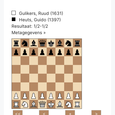
Gulikers, Ruud (1631)
Heuts, Guido (1397)
Resultaat: 1/2-1/2
Klikken
Metagegevens »
om
te
openen.