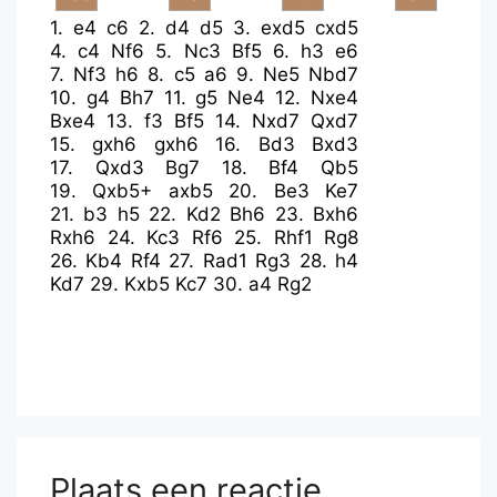
1.
e4
c6
2.
d4
d5
3.
exd5
cxd5
4.
c4
Nf6
5.
Nc3
Bf5
6.
h3
e6
7.
Nf3
h6
8.
c5
a6
9.
Ne5
Nbd7
10.
g4
Bh7
11.
g5
Ne4
12.
Nxe4
Bxe4
13.
f3
Bf5
14.
Nxd7
Qxd7
15.
gxh6
gxh6
16.
Bd3
Bxd3
17.
Qxd3
Bg7
18.
Bf4
Qb5
19.
Qxb5+
axb5
20.
Be3
Ke7
21.
b3
h5
22.
Kd2
Bh6
23.
Bxh6
Rxh6
24.
Kc3
Rf6
25.
Rhf1
Rg8
26.
Kb4
Rf4
27.
Rad1
Rg3
28.
h4
Kd7
29.
Kxb5
Kc7
30.
a4
Rg2
Plaats een reactie