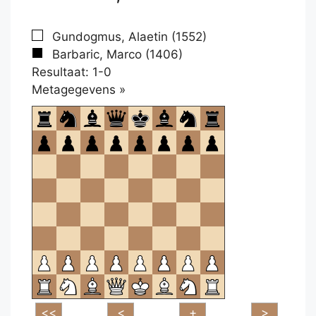
Gundogmus, Alaetin (1552)
Barbaric, Marco (1406)
Resultaat: 1-0
Klikken
Metagegevens »
om
te
openen.