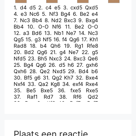
1.
d4
d5
2.
c4
e5
3.
cxd5
Qxd5
4.
e3
Nc6
5.
Nf3
Bg4
6.
Be2
e4
7.
Nc3
Bb4
8.
Nd2
Bxc3
9.
Bxg4
Bb4
10.
O-O
Nf6
11.
Be2
O-O
12.
a3
Bd6
13.
Nb1
Ne7
14.
Nc3
Qg5
15.
g3
Nf5
16.
f4
Qg6
17.
Kh1
Rad8
18.
b4
Qh6
19.
Rg1
Rfe8
20.
Bd2
Qg6
21.
g4
Ne7
22.
g5
Nfd5
23.
Bh5
Nxc3
24.
Bxc3
Qe6
25.
Bg4
Qg6
26.
d5
h6
27.
gxh6
Qxh6
28.
Qe2
Nxd5
29.
Bd4
b6
30.
Bf5
g6
31.
Qg2
Kh7
32.
Bxe4
Nxf4
33.
Qa2
Kg8
34.
exf4
Rxe4
35.
Be5
Bxe5
36.
fxe5
Rxe5
37.
Raf1
Rd7
38.
Rf6
Qd2
39.
Rgxg6+
Kf8
40.
Rxf7+
Rxf7
41.
Qxd2
Ke7
42.
h4
Ref5
43.
Qe3+
Kf8
44.
Qh6+
Ke8
45.
Rg8+
Kd7
46.
Qd2+
Kc6
47.
Rg6+
Kb7
48.
Rg1
Rf4
Plaats een reactie
49.
Qd5+
Ka6
50.
Qd3+
Kb7