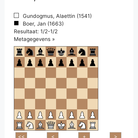
Gundogmus, Alaettin (1541)
Boer, Jan (1663)
Resultaat: 1/2-1/2
Klikken
Metagegevens »
om
te
openen.