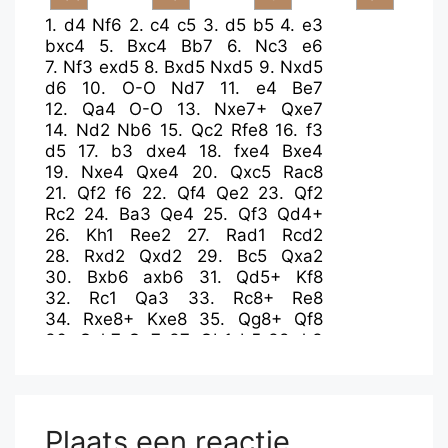
1.
d4
Nf6
2.
c4
c5
3.
d5
b5
4.
e3
bxc4
5.
Bxc4
Bb7
6.
Nc3
e6
7.
Nf3
exd5
8.
Bxd5
Nxd5
9.
Nxd5
d6
10.
O-O
Nd7
11.
e4
Be7
12.
Qa4
O-O
13.
Nxe7+
Qxe7
14.
Nd2
Nb6
15.
Qc2
Rfe8
16.
f3
d5
17.
b3
dxe4
18.
fxe4
Bxe4
19.
Nxe4
Qxe4
20.
Qxc5
Rac8
21.
Qf2
f6
22.
Qf4
Qe2
23.
Qf2
Rc2
24.
Ba3
Qe4
25.
Qf3
Qd4+
26.
Kh1
Ree2
27.
Rad1
Rcd2
28.
Rxd2
Qxd2
29.
Bc5
Qxa2
30.
Bxb6
axb6
31.
Qd5+
Kf8
32.
Rc1
Qa3
33.
Rc8+
Re8
34.
Rxe8+
Kxe8
35.
Qg8+
Qf8
36.
Qxh7
Qe7
37.
Qb1
b5
38.
h3
Qe5
39.
Qg6+
Kf8
40.
Qd3
Plaats een reactie