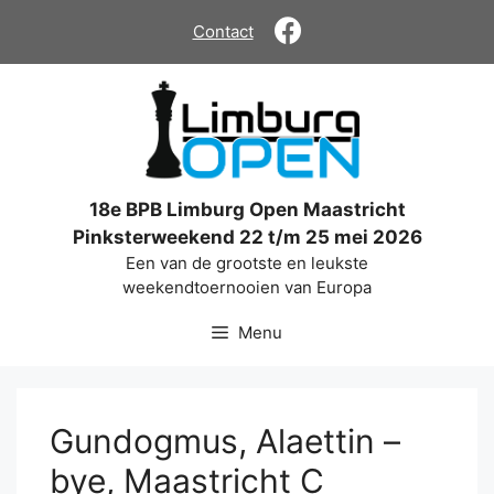
Ga
Contact
naar
de
inhoud
18e BPB Limburg Open Maastricht
Pinksterweekend 22 t/m 25 mei 2026
Een van de grootste en leukste
weekendtoernooien van Europa
Menu
Gundogmus, Alaettin –
bye, Maastricht C