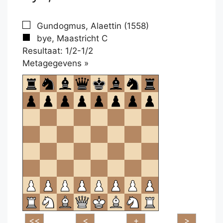
Gundogmus, Alaettin (1558)
bye, Maastricht C
Resultaat: 1/2-1/2
Klikken
Metagegevens »
om
te
openen.