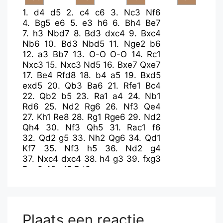
1.
d4
d5
2.
c4
c6
3.
Nc3
Nf6
4.
Bg5
e6
5.
e3
h6
6.
Bh4
Be7
7.
h3
Nbd7
8.
Bd3
dxc4
9.
Bxc4
Nb6
10.
Bd3
Nbd5
11.
Nge2
b6
12.
a3
Bb7
13.
O-O
O-O
14.
Rc1
Nxc3
15.
Nxc3
Nd5
16.
Bxe7
Qxe7
17.
Be4
Rfd8
18.
b4
a5
19.
Bxd5
exd5
20.
Qb3
Ba6
21.
Rfe1
Bc4
22.
Qb2
b5
23.
Ra1
a4
24.
Nb1
Rd6
25.
Nd2
Rg6
26.
Nf3
Qe4
27.
Kh1
Re8
28.
Rg1
Rge6
29.
Nd2
Qh4
30.
Nf3
Qh5
31.
Rac1
f6
32.
Qd2
g5
33.
Nh2
Qg6
34.
Qd1
Kf7
35.
Nf3
h5
36.
Nd2
g4
37.
Nxc4
dxc4
38.
h4
g3
39.
fxg3
Rxe3
40.
d5
Rd3
Plaats een reactie