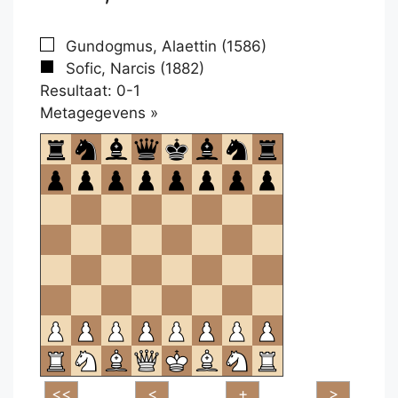
Gundogmus, Alaettin (1586)
Sofic, Narcis (1882)
Resultaat: 0-1
Klikken
Metagegevens »
om
te
openen.