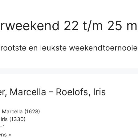
erweekend 22 t/m 25 m
rootste en leukste weekendtoernooi
, Marcella – Roelofs, Iris
 Marcella (1628)
Iris (1330)
-1
Klikken
ns »