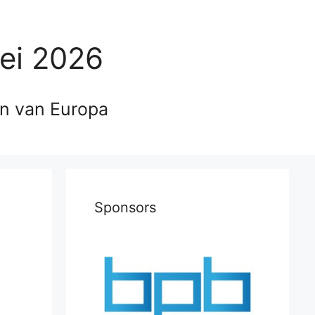
ei 2026
en van Europa
Sponsors