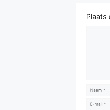
Plaats 
Reactie
Naam
E-
mail