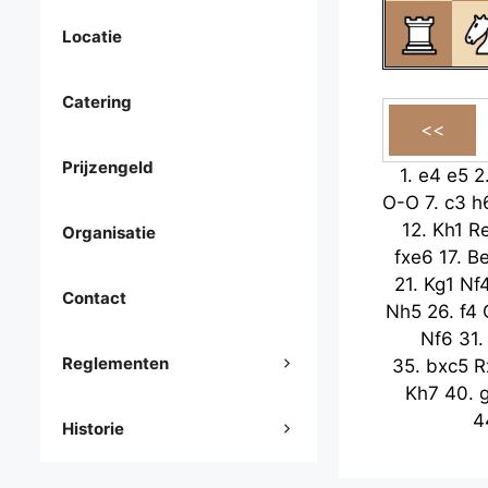
Locatie
Catering
Prijzengeld
1.
e4
e5
2
O-O
7.
c3
h
12.
Kh1
R
Organisatie
fxe6
17.
B
21.
Kg1
Nf
Contact
Nh5
26.
f4
Nf6
31
Reglementen
35.
bxc5
R
Kh7
40.
4
Historie