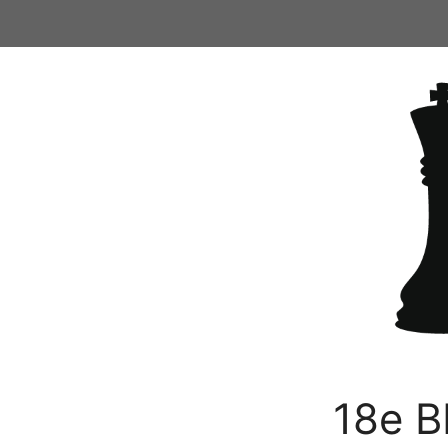
Ga
naar
de
inhoud
18e B