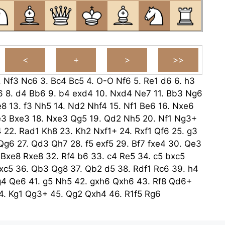
.
Nf3
Nc6
3.
Bc4
Bc5
4.
O-O
Nf6
5.
Re1
d6
6.
h3
6
8.
d4
Bb6
9.
b4
exd4
10.
Nxd4
Ne7
11.
Bb3
Ng6
e8
13.
f3
Nh5
14.
Nd2
Nhf4
15.
Nf1
Be6
16.
Nxe6
e3
Bxe3
18.
Nxe3
Qg5
19.
Qd2
Nh5
20.
Nf1
Ng3+
4
22.
Rad1
Kh8
23.
Kh2
Nxf1+
24.
Rxf1
Qf6
25.
g3
Qg6
27.
Qd3
Qh7
28.
f5
exf5
29.
Bf7
fxe4
30.
Qe3
.
Bxe8
Rxe8
32.
Rf4
b6
33.
c4
Re5
34.
c5
bxc5
xc5
36.
Qb3
Qg8
37.
Qb2
d5
38.
Rdf1
Rc6
39.
h4
g4
Qe6
41.
g5
Nh5
42.
gxh6
Qxh6
43.
Rf8
Qd6+
4.
Kg1
Qg3+
45.
Qg2
Qxh4
46.
R1f5
Rg6