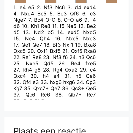
1.
e4
e5
2.
Nf3
Nc6
3.
d4
exd4
4.
Nxd4
Bc5
5.
Be3
Qf6
6.
c3
Nge7
7.
Bc4
O-O
8.
O-O
a6
9.
f4
d6
10.
Kh1
Re8
11.
f5
Ne5
12.
Be2
d5
13.
Nd2
b5
14.
exd5
Nxd5
15.
Ne4
Qh4
16.
Nxc5
Nxe3
17.
Qe1
Qe7
18.
Bf3
Nxf1
19.
Bxa8
Qxc5
20.
Qxf1
Bxf5
21.
Qxf5
Rxa8
22.
Re1
Re8
23.
Nf3
f6
24.
h3
Qc6
25.
Nxe5
Qd5
26.
Re4
fxe5
27.
Rh4
g6
28.
Rg4
Qxa2
29.
c4
Qxc4
30.
h4
e4
31.
h5
Qe6
32.
Qf4
e3
33.
hxg6
hxg6
34.
Qg3
Kg7
35.
Qxc7+
Qe7
36.
Qc3+
Qe5
37.
Qc6
Re6
38.
Qb7+
Re7
39.
Qc6
Qh5+
Plaats een reactie