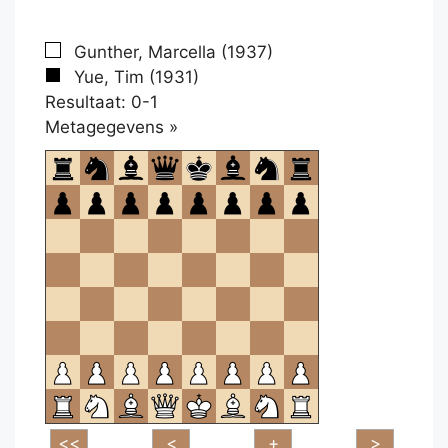
Gunther, Marcella (1937)
Yue, Tim (1931)
Resultaat: 0-1
Klikken
Metagegevens »
om
te
openen.