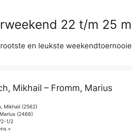
erweekend 22 t/m 25 m
rootste en leukste weekendtoernooi
ch, Mikhail – Fromm, Marius
, Mikhail (2562)
Marius (2466)
/2-1/2
Klikken
ns »