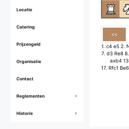
Locatie
Catering
Prijzengeld
1.
c4
e5
2.
7.
d3
Re8
8
axb4
13
Organisatie
17.
Rfc1
Be6
Contact
Reglementen
Historie