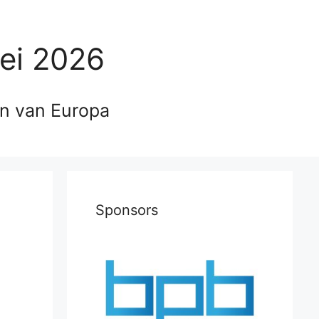
ei 2026
en van Europa
Sponsors