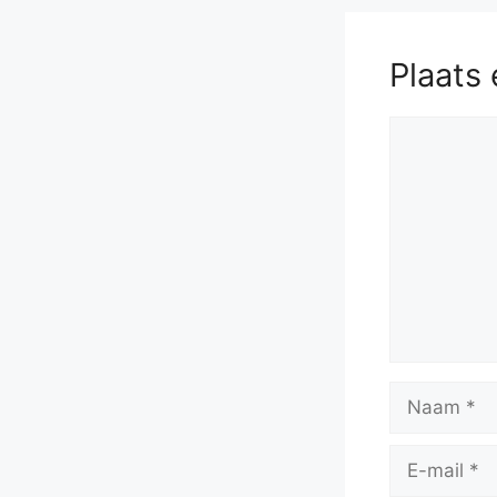
Plaats 
Reactie
Naam
E-
mail