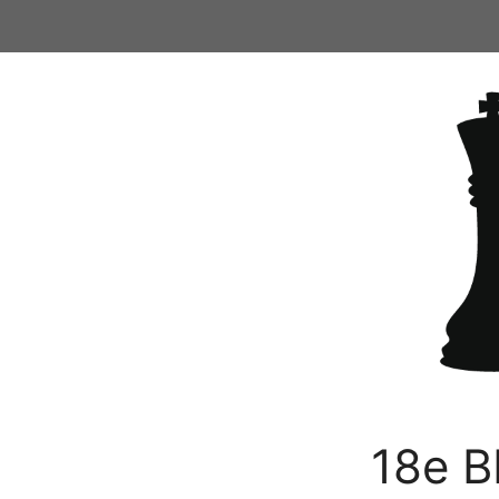
Ga
naar
de
inhoud
18e B