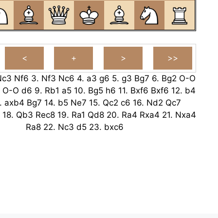
Nc3
Nf6
3.
Nf3
Nc6
4.
a3
g6
5.
g3
Bg7
6.
Bg2
O-O
.
O-O
d6
9.
Rb1
a5
10.
Bg5
h6
11.
Bxf6
Bxf6
12.
b4
.
axb4
Bg7
14.
b5
Ne7
15.
Qc2
c6
16.
Nd2
Qc7
18.
Qb3
Rec8
19.
Ra1
Qd8
20.
Ra4
Rxa4
21.
Nxa4
Ra8
22.
Nc3
d5
23.
bxc6