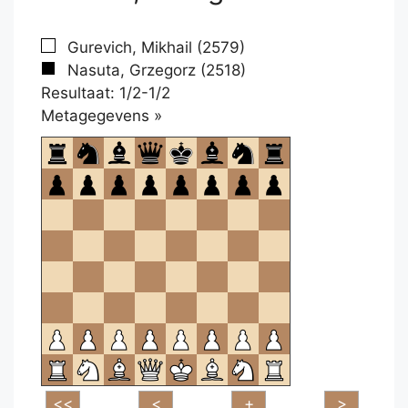
Gurevich, Mikhail (2579)
Nasuta, Grzegorz (2518)
Resultaat: 1/2-1/2
Klikken
Metagegevens »
om
te
openen.