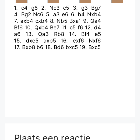
1.
c4
g6
2.
Nc3
c5
3.
g3
Bg7
4.
Bg2
Nc6
5.
a3
e6
6.
b4
Nxb4
7.
axb4
cxb4
8.
Nb5
Bxa1
9.
Qa4
Bf6
10.
Qxb4
Be7
11.
c5
f6
12.
d4
a6
13.
Qa3
Rb8
14.
Bf4
e5
15.
dxe5
axb5
16.
exf6
Nxf6
17.
Bxb8
b6
18.
Bd6
bxc5
19.
Bxc5
Plaats een reactie