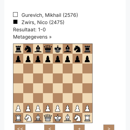
Gurevich, Mikhail (2576)
Zwirs, Nico (2475)
Resultaat: 1-0
Klikken
Metagegevens »
om
te
openen.