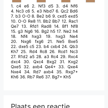
1.
c4
e6
2.
Nf3
d5
3.
d4
Nf6
4.
Nc3
c6
5.
e3
Nbd7
6.
Qc2
Bd6
7.
b3
O-O
8.
Be2
b6
9.
cxd5
exd5
10.
O-O
Re8
11.
Bb2
Bb7
12.
Rac1
Qe7
13.
Rfd1
Rad8
14.
Bf1
Nf8
15.
g3
Ng6
16.
Bg2
h5
17.
Ne2
h4
18.
Nf4
hxg3
19.
hxg3
Ne4
20.
Nxg6
fxg6
21.
Ne5
Bxe5
22.
dxe5
c5
23.
b4
cxb4
24.
Qb3
Kh7
25.
Rd4
Rc8
26.
Rcd1
Nc3
27.
R1d2
a5
28.
a3
Rc4
29.
Rxc4
dxc4
30.
Qxc4
Bxg2
31.
Kxg2
Qxe5
32.
axb4
Qe4+
33.
Qxe4
Nxe4
34.
Rd7
axb4
35.
Rxg7+
Kh6
36.
Rb7
Re6
37.
Bg7+
Kh5
Plaats een reactie