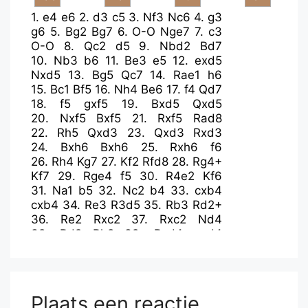
1.
e4
e6
2.
d3
c5
3.
Nf3
Nc6
4.
g3
g6
5.
Bg2
Bg7
6.
O-O
Nge7
7.
c3
O-O
8.
Qc2
d5
9.
Nbd2
Bd7
10.
Nb3
b6
11.
Be3
e5
12.
exd5
Nxd5
13.
Bg5
Qc7
14.
Rae1
h6
15.
Bc1
Bf5
16.
Nh4
Be6
17.
f4
Qd7
18.
f5
gxf5
19.
Bxd5
Qxd5
20.
Nxf5
Bxf5
21.
Rxf5
Rad8
22.
Rh5
Qxd3
23.
Qxd3
Rxd3
24.
Bxh6
Bxh6
25.
Rxh6
f6
26.
Rh4
Kg7
27.
Kf2
Rfd8
28.
Rg4+
Kf7
29.
Rge4
f5
30.
R4e2
Kf6
31.
Na1
b5
32.
Nc2
b4
33.
cxb4
cxb4
34.
Re3
R3d5
35.
Rb3
Rd2+
36.
Re2
Rxc2
37.
Rxc2
Nd4
38.
Rd2
Rh8
39.
Rxd4
exd4
40.
Rxb4
Rxh2+
41.
Kf3
Rd2
42.
a4
Rd3+
43.
Kf4
Rd1
44.
Kf3
Kg5
45.
Ke2
Rg1
46.
Kf2
Rb1
47.
Rxd4
Rxb2+
48.
Kf3
Rb3+
Plaats een reactie
49.
Kf2
Ra3
50.
Rc4