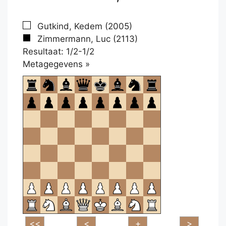
Gutkind, Kedem (2005)
Zimmermann, Luc (2113)
Resultaat: 1/2-1/2
Klikken
Metagegevens »
om
te
openen.