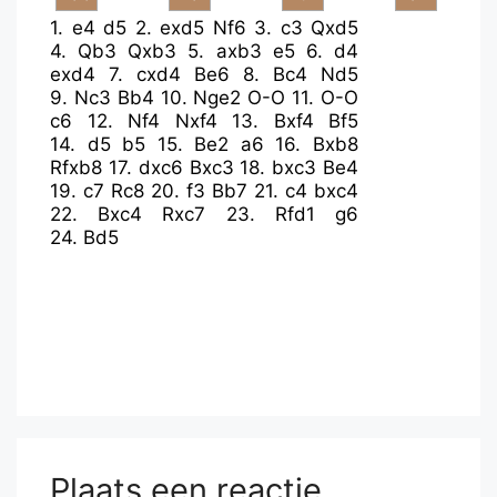
1.
e4
d5
2.
exd5
Nf6
3.
c3
Qxd5
4.
Qb3
Qxb3
5.
axb3
e5
6.
d4
exd4
7.
cxd4
Be6
8.
Bc4
Nd5
9.
Nc3
Bb4
10.
Nge2
O-O
11.
O-O
c6
12.
Nf4
Nxf4
13.
Bxf4
Bf5
14.
d5
b5
15.
Be2
a6
16.
Bxb8
Rfxb8
17.
dxc6
Bxc3
18.
bxc3
Be4
19.
c7
Rc8
20.
f3
Bb7
21.
c4
bxc4
22.
Bxc4
Rxc7
23.
Rfd1
g6
24.
Bd5
Plaats een reactie