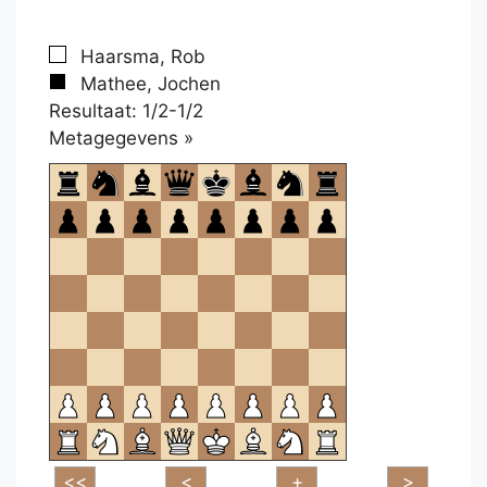
Haarsma, Rob
Mathee, Jochen
Resultaat: 1/2-1/2
Klikken
Metagegevens »
om
te
openen.