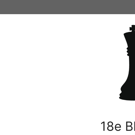
Ga
naar
de
inhoud
18e B