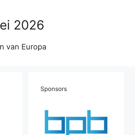
ei 2026
en van Europa
Sponsors