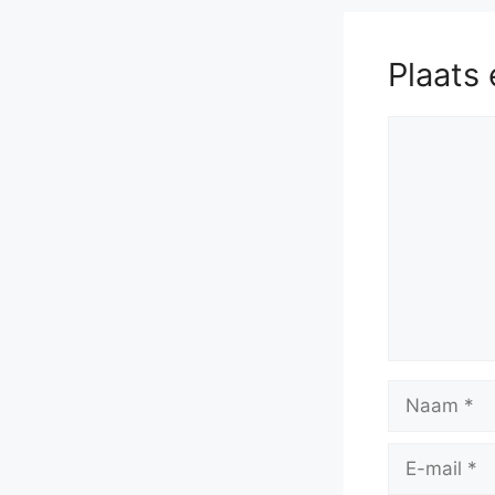
Plaats 
Reactie
Naam
E-
mail