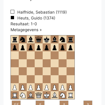
Halfhide, Sebastian (1119)
Heuts, Guido (1374)
Resultaat: 1-0
Klikken
Metagegevens »
om
te
openen.