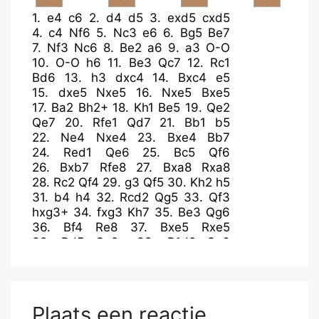
1.
e4
c6
2.
d4
d5
3.
exd5
cxd5
4.
c4
Nf6
5.
Nc3
e6
6.
Bg5
Be7
7.
Nf3
Nc6
8.
Be2
a6
9.
a3
O-O
10.
O-O
h6
11.
Be3
Qc7
12.
Rc1
Bd6
13.
h3
dxc4
14.
Bxc4
e5
15.
dxe5
Nxe5
16.
Nxe5
Bxe5
17.
Ba2
Bh2+
18.
Kh1
Be5
19.
Qe2
Qe7
20.
Rfe1
Qd7
21.
Bb1
b5
22.
Ne4
Nxe4
23.
Bxe4
Bb7
24.
Red1
Qe6
25.
Bc5
Qf6
26.
Bxb7
Rfe8
27.
Bxa8
Rxa8
28.
Rc2
Qf4
29.
g3
Qf5
30.
Kh2
h5
31.
b4
h4
32.
Rcd2
Qg5
33.
Qf3
hxg3+
34.
fxg3
Kh7
35.
Be3
Qg6
36.
Bf4
Re8
37.
Bxe5
Rxe5
38.
Rd5
Qc2+
39.
R1d2
Qc6
40.
Qd3+
g6
41.
Rxe5
Qc1
42.
Rh5+
Kg7
43.
Qd4+
f6
44.
Qa7+
Kg8
45.
Rd8#
Plaats een reactie