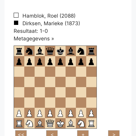
Hamblok, Roel (2088)
Dirksen, Marieke (1873)
Resultaat: 1-0
Klikken
Metagegevens »
om
te
openen.