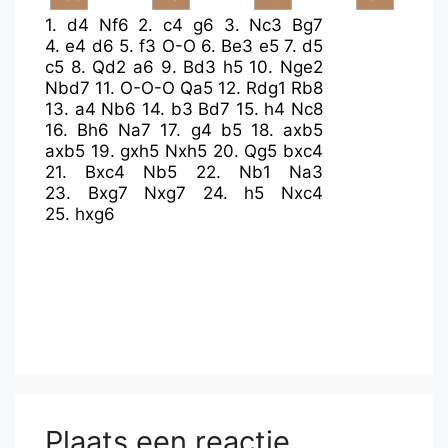
1.
d4
Nf6
2.
c4
g6
3.
Nc3
Bg7
4.
e4
d6
5.
f3
O-O
6.
Be3
e5
7.
d5
c5
8.
Qd2
a6
9.
Bd3
h5
10.
Nge2
Nbd7
11.
O-O-O
Qa5
12.
Rdg1
Rb8
13.
a4
Nb6
14.
b3
Bd7
15.
h4
Nc8
16.
Bh6
Na7
17.
g4
b5
18.
axb5
axb5
19.
gxh5
Nxh5
20.
Qg5
bxc4
21.
Bxc4
Nb5
22.
Nb1
Na3
23.
Bxg7
Nxg7
24.
h5
Nxc4
25.
hxg6
Plaats een reactie