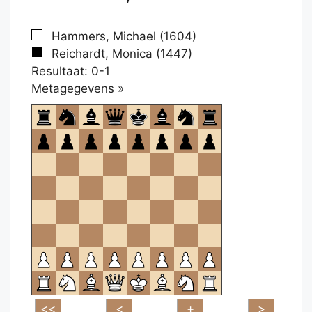
Hammers, Michael (1604)
Reichardt, Monica (1447)
Resultaat: 0-1
Klikken
Metagegevens »
om
te
openen.