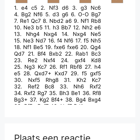
1.
e4
c5
2.
Nf3
d6
3.
g3
Nc6
4.
Bg2
Nf6
5.
d3
g6
6.
O-O
Bg7
7.
Re1
Qc7
8.
Nbd2
a6
9.
Nf1
Rb8
10.
Ne3
b5
11.
h3
Bb7
12.
Nh2
e6
13.
Nhg4
Nxg4
14.
Nxg4
Ne5
15.
Ne3
Nd7
16.
f4
Nf6
17.
f5
Nh5
18.
Nf1
Be5
19.
fxe6
fxe6
20.
Qg4
Qd7
21.
Bf4
Bxb2
22.
Rab1
Bc3
23.
Re2
Nxf4
24.
gxf4
Kd8
25.
Ng3
Kc7
26.
Rf1
Rbf8
27.
h4
e5
28.
Qxd7+
Kxd7
29.
f5
gxf5
30.
Nxf5
Rhg8
31.
Kh2
Kc7
32.
Ref2
Bc8
33.
Nh6
Rxf2
34.
Rxf2
Rg7
35.
Bh3
Be1
36.
Rf8
Bg3+
37.
Kg2
Bf4+
38.
Bg4
Bxg4
39.
Rf7+
Rxf7
40.
Nxf7
Bd1
Plaats een reactie