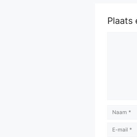
Plaats 
Reactie
Naam
E-
mail