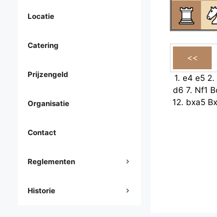
Locatie
Catering
Prijzengeld
1.
e4
e5
2.
d6
7.
Nf1
B
12.
bxa5
B
Organisatie
Contact
Reglementen
Historie