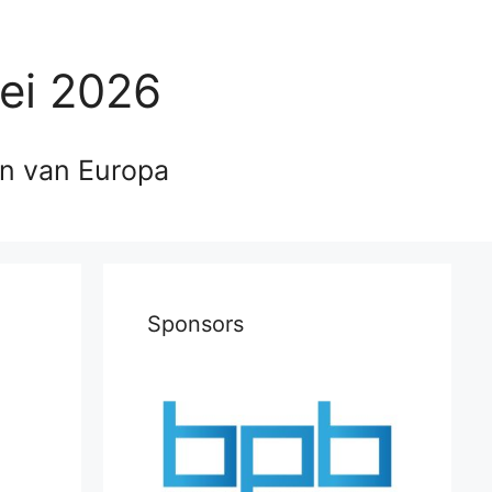
ei 2026
en van Europa
Sponsors