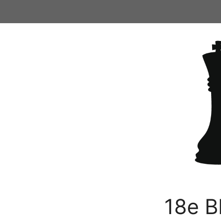
Ga
naar
de
inhoud
18e B