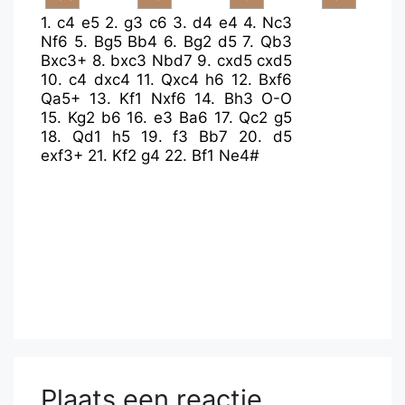
1.
c4
e5
2.
g3
c6
3.
d4
e4
4.
Nc3
Nf6
5.
Bg5
Bb4
6.
Bg2
d5
7.
Qb3
Bxc3+
8.
bxc3
Nbd7
9.
cxd5
cxd5
10.
c4
dxc4
11.
Qxc4
h6
12.
Bxf6
Qa5+
13.
Kf1
Nxf6
14.
Bh3
O-O
15.
Kg2
b6
16.
e3
Ba6
17.
Qc2
g5
18.
Qd1
h5
19.
f3
Bb7
20.
d5
exf3+
21.
Kf2
g4
22.
Bf1
Ne4#
Plaats een reactie