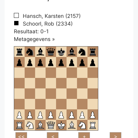
Hansch, Karsten (2157)
Schoorl, Rob (2334)
Resultaat: 0-1
Klikken
Metagegevens »
om
te
openen.