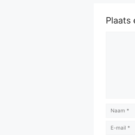
Plaats 
Reactie
Naam
E-
mail