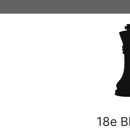
Ga
naar
de
inhoud
18e B