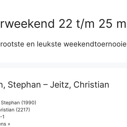
erweekend 22 t/m 25 m
rootste en leukste weekendtoernooi
, Stephan – Jeitz, Christian
 Stephan (1990)
ristian (2217)
-1
Klikken
ns »