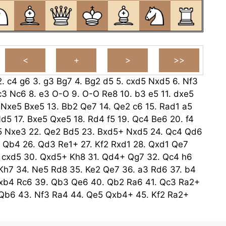
2.
c4
g6
3.
g3
Bg7
4.
Bg2
d5
5.
cxd5
Nxd5
6.
Nf3
c3
Nc6
8.
e3
O-O
9.
O-O
Re8
10.
b3
e5
11.
dxe5
.
Nxe5
Bxe5
13.
Bb2
Qe7
14.
Qe2
c6
15.
Rad1
a5
Nd5
17.
Bxe5
Qxe5
18.
Rd4
f5
19.
Qc4
Be6
20.
f4
5
Nxe3
22.
Qe2
Bd5
23.
Bxd5+
Nxd5
24.
Qc4
Qd6
Qb4
26.
Qd3
Re1+
27.
Kf2
Rxd1
28.
Qxd1
Qe7
cxd5
30.
Qxd5+
Kh8
31.
Qd4+
Qg7
32.
Qc4
h6
Kh7
34.
Ne5
Rd8
35.
Ke2
Qe7
36.
a3
Rd6
37.
b4
xb4
Rc6
39.
Qb3
Qe6
40.
Qb2
Ra6
41.
Qc3
Ra2+
Qb6
43.
Nf3
Ra4
44.
Qe5
Qxb4+
45.
Kf2
Ra2+
46.
Kf1
Qc4+
47.
Kg1
Re2