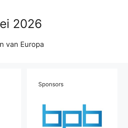
ei 2026
en van Europa
Sponsors