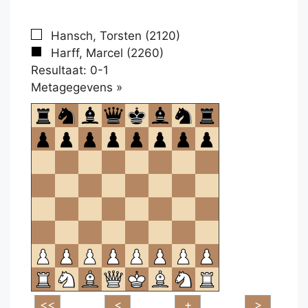
Hansch, Torsten (2120)
Harff, Marcel (2260)
Resultaat: 0-1
Klikken
Metagegevens »
om
te
openen.