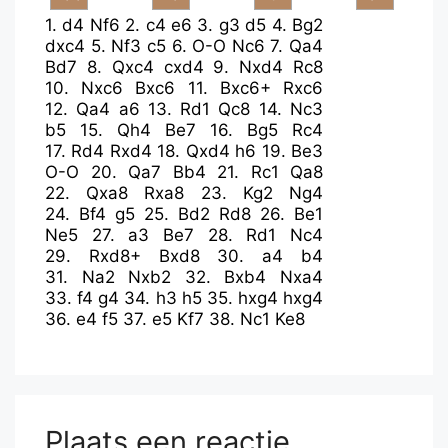
1.
d4
Nf6
2.
c4
e6
3.
g3
d5
4.
Bg2
dxc4
5.
Nf3
c5
6.
O-O
Nc6
7.
Qa4
Bd7
8.
Qxc4
cxd4
9.
Nxd4
Rc8
10.
Nxc6
Bxc6
11.
Bxc6+
Rxc6
12.
Qa4
a6
13.
Rd1
Qc8
14.
Nc3
b5
15.
Qh4
Be7
16.
Bg5
Rc4
17.
Rd4
Rxd4
18.
Qxd4
h6
19.
Be3
O-O
20.
Qa7
Bb4
21.
Rc1
Qa8
22.
Qxa8
Rxa8
23.
Kg2
Ng4
24.
Bf4
g5
25.
Bd2
Rd8
26.
Be1
Ne5
27.
a3
Be7
28.
Rd1
Nc4
29.
Rxd8+
Bxd8
30.
a4
b4
31.
Na2
Nxb2
32.
Bxb4
Nxa4
33.
f4
g4
34.
h3
h5
35.
hxg4
hxg4
36.
e4
f5
37.
e5
Kf7
38.
Nc1
Ke8
Plaats een reactie