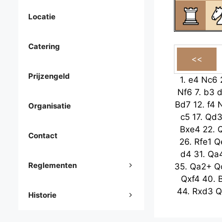
Locatie
Catering
Prijzengeld
1.
e4
Nc6
Nf6
7.
b3
d
Bd7
12.
f4
Organisatie
c5
17.
Qd
Bxe4
22.
Contact
26.
Rfe1
Q
d4
31.
Qa
Reglementen
35.
Qa2+
Q
Qxf4
40.
44.
Rxd3
Q
Historie