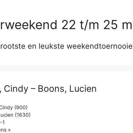
erweekend 22 t/m 25 m
rootste en leukste weekendtoernooi
, Cindy – Boons, Lucien
Cindy (900)
ucien (1630)
-1
Klikken
ns »