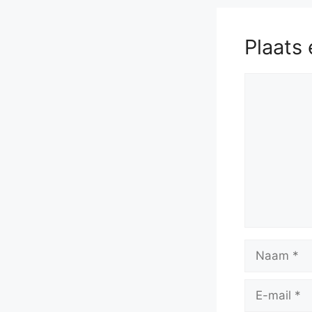
Plaats 
Reactie
Naam
E-
mail