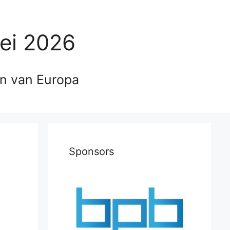
ei 2026
en van Europa
Sponsors