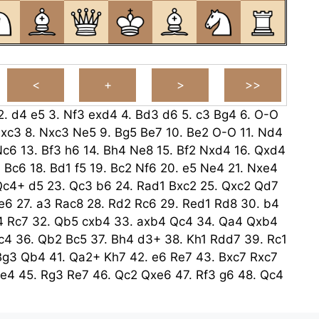
2.
d4
e5
3.
Nf3
exd4
4.
Bd3
d6
5.
c3
Bg4
6.
O-O
xc3
8.
Nxc3
Ne5
9.
Bg5
Be7
10.
Be2
O-O
11.
Nd4
Nc6
13.
Bf3
h6
14.
Bh4
Ne8
15.
Bf2
Nxd4
16.
Qxd4
3
Bc6
18.
Bd1
f5
19.
Bc2
Nf6
20.
e5
Ne4
21.
Nxe4
Qc4+
d5
23.
Qc3
b6
24.
Rad1
Bxc2
25.
Qxc2
Qd7
e6
27.
a3
Rac8
28.
Rd2
Rc6
29.
Red1
Rd8
30.
b4
4
Rc7
32.
Qb5
cxb4
33.
axb4
Qc4
34.
Qa4
Qxb4
c4
36.
Qb2
Bc5
37.
Bh4
d3+
38.
Kh1
Rdd7
39.
Rc1
Bg3
Qb4
41.
Qa2+
Kh7
42.
e6
Re7
43.
Bxc7
Rxc7
e4
45.
Rg3
Re7
46.
Qc2
Qxe6
47.
Rf3
g6
48.
Qc4
Qxc4
49.
Rxc4
Re1+