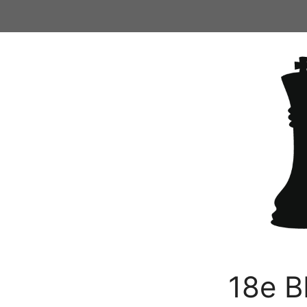
Ga
naar
de
inhoud
18e B