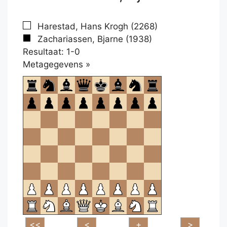
Harestad, Hans Krogh (2268)
Zachariassen, Bjarne (1938)
Resultaat: 1-0
Klikken
Metagegevens »
om
te
openen.