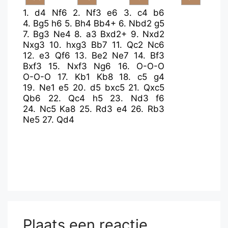
1.
d4
Nf6
2.
Nf3
e6
3.
c4
b6
4.
Bg5
h6
5.
Bh4
Bb4+
6.
Nbd2
g5
7.
Bg3
Ne4
8.
a3
Bxd2+
9.
Nxd2
Nxg3
10.
hxg3
Bb7
11.
Qc2
Nc6
12.
e3
Qf6
13.
Be2
Ne7
14.
Bf3
Bxf3
15.
Nxf3
Ng6
16.
O-O-O
O-O-O
17.
Kb1
Kb8
18.
c5
g4
19.
Ne1
e5
20.
d5
bxc5
21.
Qxc5
Qb6
22.
Qc4
h5
23.
Nd3
f6
24.
Nc5
Ka8
25.
Rd3
e4
26.
Rb3
Ne5
27.
Qd4
Plaats een reactie