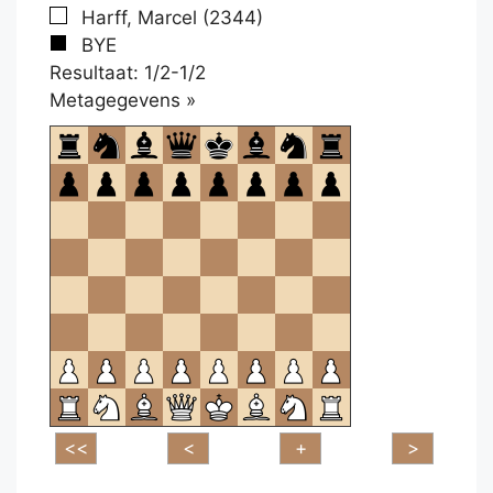
Harff, Marcel (2344)
BYE
Resultaat: 1/2-1/2
Klikken
Metagegevens »
om
te
openen.