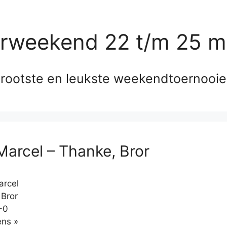
erweekend 22 t/m 25 m
rootste en leukste weekendtoernooi
 Marcel – Thanke, Bror
arcel
Bror
-0
Klikken
ns »