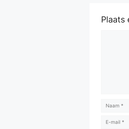
Plaats 
Reactie
Naam
E-
mail