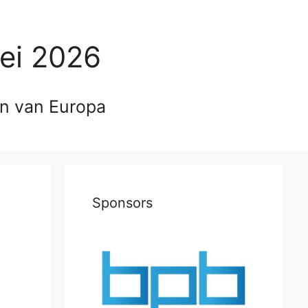
ei 2026
en van Europa
Sponsors