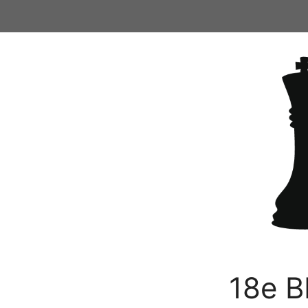
Ga
naar
de
inhoud
18e B