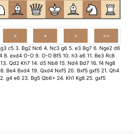
.
g3
c5
3.
Bg2
Nc6
4.
Nc3
g6
5.
e3
Bg7
6.
Nge2
d6
4
8.
exd4
O-O
9.
O-O
Bf5
10.
h3
a6
11.
Be3
Rc8
13.
Qd2
Kh7
14.
d5
Nb8
15.
Nd4
Bd7
16.
f4
Ng8
18.
Be4
Bxd4
19.
Qxd4
Nxf5
20.
Bxf5
gxf5
21.
Qh4
2.
g4
e6
23.
Bg5
Qb6+
24.
Kh1
Kg8
25.
gxf5