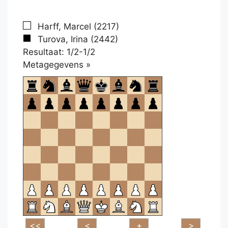
Harff, Marcel (2217)
Turova, Irina (2442)
Resultaat: 1/2-1/2
Klikken
Metagegevens »
om
te
openen.