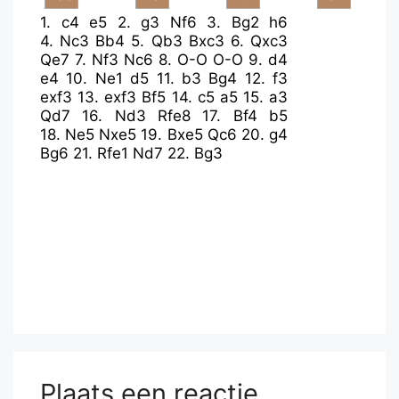
1.
c4
e5
2.
g3
Nf6
3.
Bg2
h6
4.
Nc3
Bb4
5.
Qb3
Bxc3
6.
Qxc3
Qe7
7.
Nf3
Nc6
8.
O-O
O-O
9.
d4
e4
10.
Ne1
d5
11.
b3
Bg4
12.
f3
exf3
13.
exf3
Bf5
14.
c5
a5
15.
a3
Qd7
16.
Nd3
Rfe8
17.
Bf4
b5
18.
Ne5
Nxe5
19.
Bxe5
Qc6
20.
g4
Bg6
21.
Rfe1
Nd7
22.
Bg3
Plaats een reactie