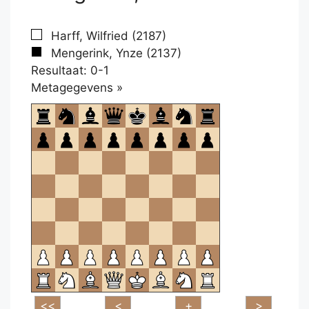
Harff, Wilfried (2187)
Mengerink, Ynze (2137)
Resultaat: 0-1
Klikken
Metagegevens »
om
te
openen.