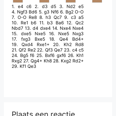
1.
e4
c6
2.
d3
d5
3.
Nd2
e5
4.
Ngf3
Bd6
5.
g3
Nf6
6.
Bg2
O-O
7.
O-O
Re8
8.
h3
Qc7
9.
c3
a5
10.
Re1
b6
11.
b3
Ba6
12.
Qc2
Nbd7
13.
d4
dxe4
14.
Nxe4
Nxe4
15.
dxe5
Nxe5
16.
Nxe5
Nxg3
17.
fxg3
Bxe5
18.
Qe4
Bd4+
19.
Qxd4
Rxe1+
20.
Kh2
Rd8
21.
Qf2
Re2
22.
Qf3
Qe7
23.
c4
c5
24.
Bg5
f6
25.
Bxf6
gxf6
26.
Kh1
Rxg2
27.
Qg4+
Kh8
28.
Kxg2
Rd2+
29.
Kf1
Qe3
Plaats een reactie