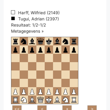
Harff, Wilfried (2149)
Tugui, Adrian (2397)
Resultaat: 1/2-1/2
Klikken
Metagegevens »
om
te
openen.