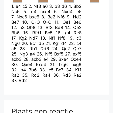
1.
e4
c5
2.
Nf3
a6
3.
b3
d6
4.
Bb2
Nc6
5.
d4
cxd4
6.
Nxd4
e5
7.
Nxc6
bxc6
8.
Be2
Nf6
9.
Nd2
Be7
10.
O-O
O-O
11.
Qe1
Be6
12.
h3
Qb8
13.
Bf3
Bd8
14.
Qe2
Bb6
15.
Rfd1
Bc5
16.
g4
Re8
17.
Kg2
Nd7
18.
Nf1
Nf8
19.
c3
Ng6
20.
Bc1
d5
21.
Kg1
d4
22.
c4
a5
23.
Rb1
Qd6
24.
Qc2
Qe7
25.
Ng3
a4
26.
Nf5
Bxf5
27.
exf5
axb3
28.
axb3
e4
29.
Bxe4
Qxe4
30.
Qxe4
Rxe4
31.
fxg6
hxg6
32.
b4
Bb6
33.
c5
Bc7
34.
Kf1
Ra2
35.
Rd2
Ra4
36.
Rd3
Ra2
37.
Rd2
Plaats een reactie