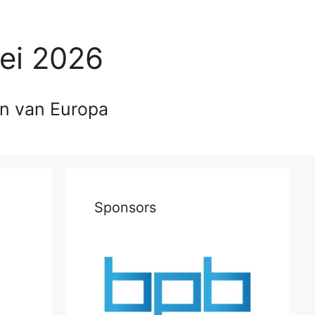
ei 2026
en van Europa
Sponsors