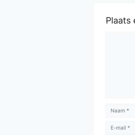
Plaats 
Reactie
Naam
E-
mail