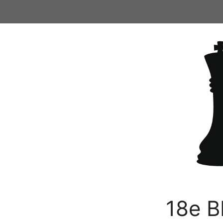
Ga
naar
de
inhoud
18e B