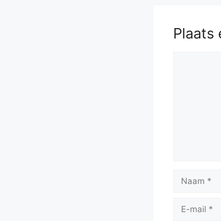
Plaats 
Reactie
Naam
E-
mail