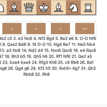
Bb2
c5
3.
e3
Nc6
4.
Nf3
Bg4
5.
Be2
e6
6.
O-O
Nf6
2
8.
Qxe2
Bd6
9.
f4
O-O
10.
Ng4
Be7
11.
Ne5
Nb4
13.
a3
Nc6
14.
Nd2
d4
15.
Nxc6
Qxc6
16.
e4
Rac8
d7
18.
Rh3
b5
19.
Qh5
h6
20.
Rf1
Nf6
21.
Qe2
a5
4
23.
bxa4
bxa4
24.
Rfg3
Kh8
25.
c4
Rb8
26.
Ba1
Ng8
28.
Qg4
g6
29.
Kf2
h5
30.
Rxh5+
Kg7
31.
Qh3
Rbb8
32.
Rh8