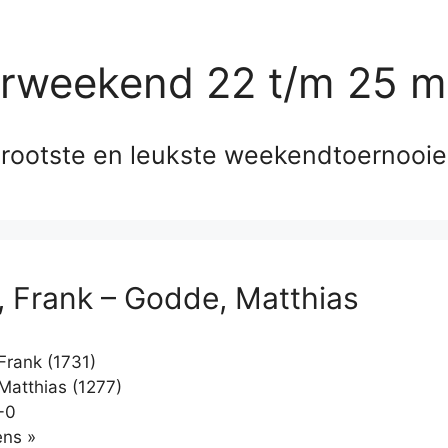
erweekend 22 t/m 25 m
rootste en leukste weekendtoernooi
, Frank – Godde, Matthias
Frank (1731)
atthias (1277)
-0
Klikken
ns »