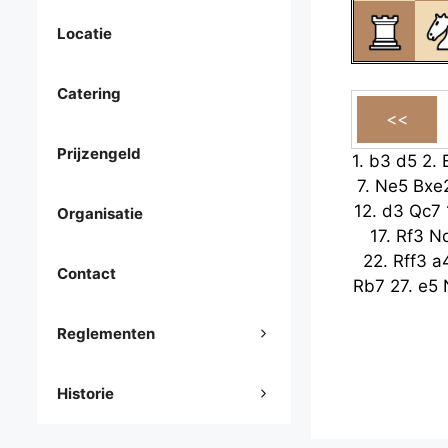
Locatie
Catering
Prijzengeld
1.
b3
d5
2.
7.
Ne5
Bxe
12.
d3
Qc7
Organisatie
17.
Rf3
N
22.
Rff3
a
Contact
Rb7
27.
e5
Reglementen
Historie