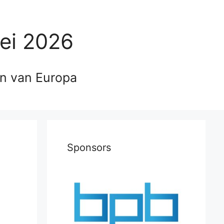
ei 2026
en van Europa
Sponsors