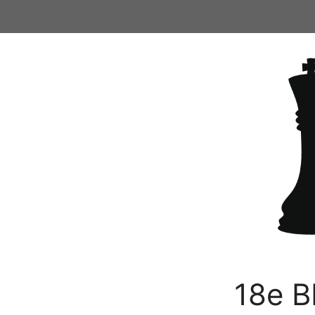
Ga
naar
de
inhoud
18e B