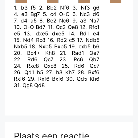
1.
b3
f5
2.
Bb2
Nf6
3.
Nf3
g6
4.
e3
Bg7
5.
c4
O-O
6.
Nc3
d6
7.
d4
a5
8.
Be2
Nc6
9.
a3
Na7
10.
O-O
Bd7
11.
Qc2
Qe8
12.
Rfc1
e5
13.
dxe5
dxe5
14.
Rd1
e4
15.
Nd4
Rc8
16.
Rd2
c5
17.
Ndb5
Nxb5
18.
Nxb5
Bxb5
19.
cxb5
b6
20.
Bc4+
Kh8
21.
Rad1
Qe7
22.
Rd6
Qc7
23.
Rc6
Qb7
24.
Rxc8
Qxc8
25.
Rd6
Qc7
26.
Qd1
h5
27.
h3
Kh7
28.
Bxf6
Rxf6
29.
Rxf6
Bxf6
30.
Qd5
Kh6
31.
Qg8
Qd8
Plaats een reactie