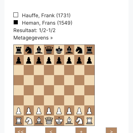
Hauffe, Frank (1731)
Heman, Frans (1549)
Resultaat: 1/2-1/2
Klikken
Metagegevens »
om
te
openen.