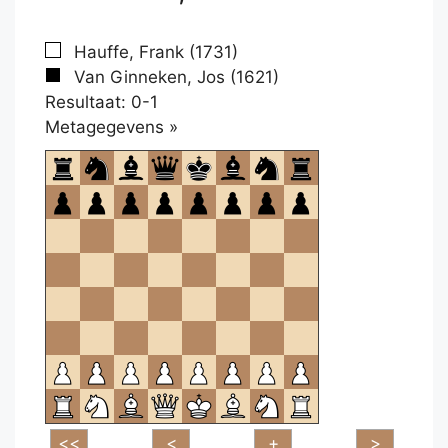
Hauffe, Frank (1731)
Van Ginneken, Jos (1621)
Resultaat: 0-1
Klikken
Metagegevens »
om
te
openen.