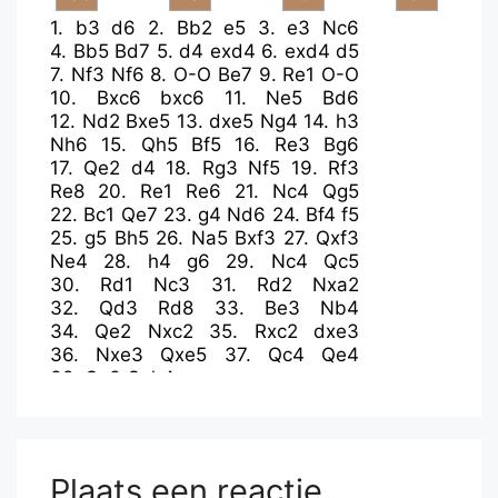
1.
b3
d6
2.
Bb2
e5
3.
e3
Nc6
4.
Bb5
Bd7
5.
d4
exd4
6.
exd4
d5
7.
Nf3
Nf6
8.
O-O
Be7
9.
Re1
O-O
10.
Bxc6
bxc6
11.
Ne5
Bd6
12.
Nd2
Bxe5
13.
dxe5
Ng4
14.
h3
Nh6
15.
Qh5
Bf5
16.
Re3
Bg6
17.
Qe2
d4
18.
Rg3
Nf5
19.
Rf3
Re8
20.
Re1
Re6
21.
Nc4
Qg5
22.
Bc1
Qe7
23.
g4
Nd6
24.
Bf4
f5
25.
g5
Bh5
26.
Na5
Bxf3
27.
Qxf3
Ne4
28.
h4
g6
29.
Nc4
Qc5
30.
Rd1
Nc3
31.
Rd2
Nxa2
32.
Qd3
Rd8
33.
Be3
Nb4
34.
Qe2
Nxc2
35.
Rxc2
dxe3
36.
Nxe3
Qxe5
37.
Qc4
Qe4
38.
Qc3
Qxh4
Plaats een reactie