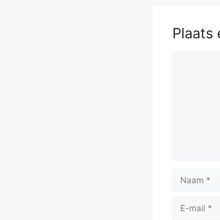
Plaats 
Reactie
Naam
E-
mail