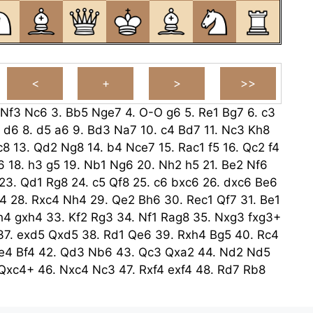
Nf3
Nc6
3.
Bb5
Nge7
4.
O-O
g6
5.
Re1
Bg7
6.
c3
d6
8.
d5
a6
9.
Bd3
Na7
10.
c4
Bd7
11.
Nc3
Kh8
c8
13.
Qd2
Ng8
14.
b4
Nce7
15.
Rac1
f5
16.
Qc2
f4
6
18.
h3
g5
19.
Nb1
Ng6
20.
Nh2
h5
21.
Be2
Nf6
23.
Qd1
Rg8
24.
c5
Qf8
25.
c6
bxc6
26.
dxc6
Be6
4
28.
Rxc4
Nh4
29.
Qe2
Bh6
30.
Rec1
Qf7
31.
Be1
h4
gxh4
33.
Kf2
Rg3
34.
Nf1
Rag8
35.
Nxg3
fxg3+
37.
exd5
Qxd5
38.
Rd1
Qe6
39.
Rxh4
Bg5
40.
Rc4
e4
Bf4
42.
Qd3
Nb6
43.
Qc3
Qxa2
44.
Nd2
Nd5
Qxc4+
46.
Nxc4
Nc3
47.
Rxf4
exf4
48.
Rd7
Rb8
49.
Rd3
Nb5
50.
Rd5
Nc3
51.
Rd3
Nb5