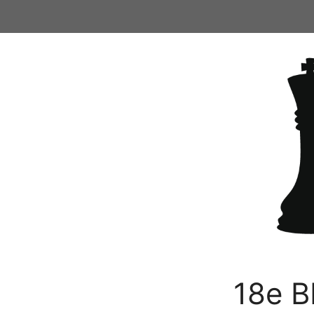
Ga
naar
de
inhoud
18e B