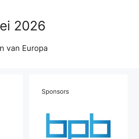
ei 2026
en van Europa
Sponsors