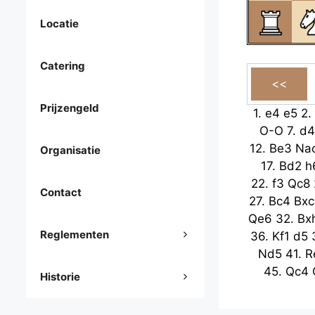
Locatie
Catering
Prijzengeld
1.
e4
e5
2.
O-O
7.
d4
12.
Be3
Na
Organisatie
17.
Bd2
h
22.
f3
Qc8
Contact
27.
Bc4
Bxc
Qe6
32.
Bx
Reglementen
36.
Kf1
d5
Nd5
41.
R
45.
Qc4
Historie