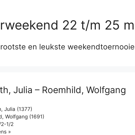
erweekend 22 t/m 25 m
rootste en leukste weekendtoernooi
th, Julia – Roemhild, Wolfgang
, Julia (1377)
, Wolfgang (1691)
/2-1/2
Klikken
ns »