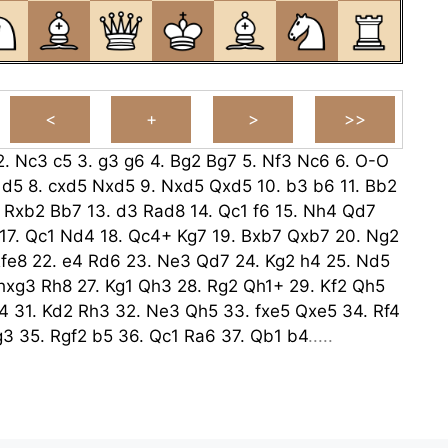
2.
Nc3
c5
3.
g3
g6
4.
Bg2
Bg7
5.
Nf3
Nc6
6.
O-O
d5
8.
cxd5
Nxd5
9.
Nxd5
Qxd5
10.
b3
b6
11.
Bb2
.
Rxb2
Bb7
13.
d3
Rad8
14.
Qc1
f6
15.
Nh4
Qd7
17.
Qc1
Nd4
18.
Qc4+
Kg7
19.
Bxb7
Qxb7
20.
Ng2
fe8
22.
e4
Rd6
23.
Ne3
Qd7
24.
Kg2
h4
25.
Nd5
hxg3
Rh8
27.
Kg1
Qh3
28.
Rg2
Qh1+
29.
Kf2
Qh5
4
31.
Kd2
Rh3
32.
Ne3
Qh5
33.
fxe5
Qxe5
34.
Rf4
g3
35.
Rgf2
b5
36.
Qc1
Ra6
37.
Qb1
b4
.....