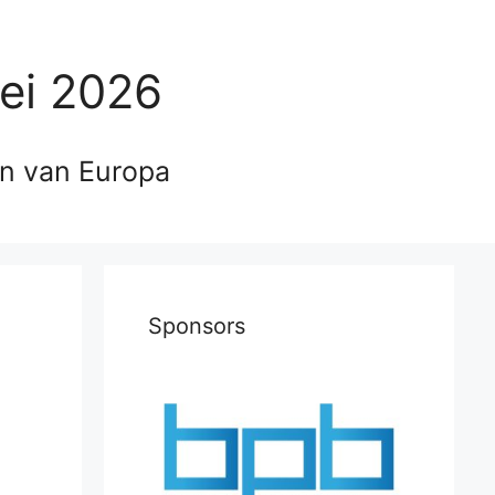
ei 2026
en van Europa
Sponsors