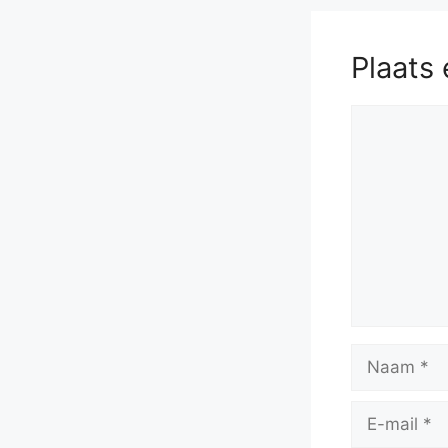
Plaats 
Reactie
Naam
E-
mail