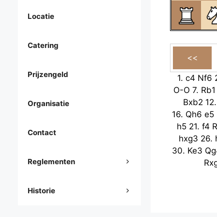
Locatie
Catering
Prijzengeld
1.
c4
Nf6
O-O
7.
Rb1
Bxb2
12
Organisatie
16.
Qh6
e5
h5
21.
f4
R
Contact
hxg3
26.
30.
Ke3
Qg
Reglementen
Rx
Historie