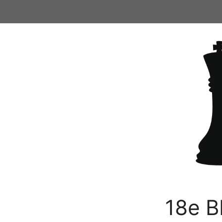
Ga
naar
de
inhoud
18e B