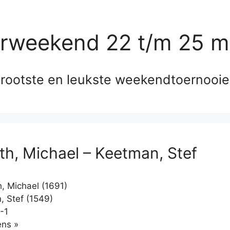
erweekend 22 t/m 25 m
rootste en leukste weekendtoernooi
th, Michael – Keetman, Stef
, Michael (1691)
 Stef (1549)
-1
Klikken
ns »