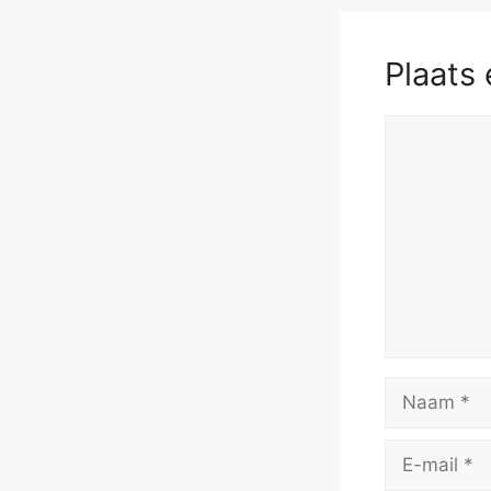
Plaats 
Reactie
Naam
E-
mail