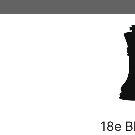
Ga
naar
de
inhoud
18e B