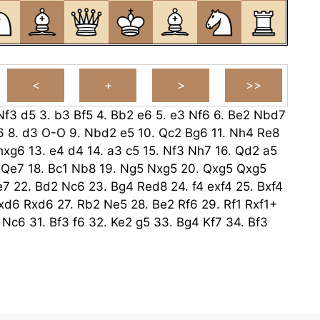
Nf3
d5
3.
b3
Bf5
4.
Bb2
e6
5.
e3
Nf6
6.
Be2
Nbd7
6
8.
d3
O-O
9.
Nbd2
e5
10.
Qc2
Bg6
11.
Nh4
Re8
hxg6
13.
e4
d4
14.
a3
c5
15.
Nf3
Nh7
16.
Qd2
a5
Qe7
18.
Bc1
Nb8
19.
Ng5
Nxg5
20.
Qxg5
Qxg5
e7
22.
Bd2
Nc6
23.
Bg4
Red8
24.
f4
exf4
25.
Bxf4
xd6
Rxd6
27.
Rb2
Ne5
28.
Be2
Rf6
29.
Rf1
Rxf1+
Nc6
31.
Bf3
f6
32.
Ke2
g5
33.
Bg4
Kf7
34.
Bf3