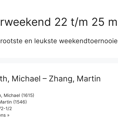
erweekend 22 t/m 25 m
rootste en leukste weekendtoernooi
th, Michael – Zhang, Martin
, Michael (1615)
artin (1546)
/2-1/2
Klikken
ns »