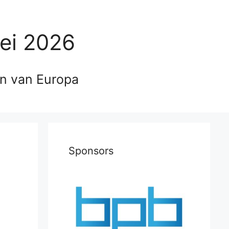
ei 2026
en van Europa
Sponsors