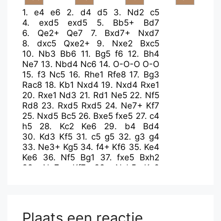
1.
e4
e6
2.
d4
d5
3.
Nd2
c5
4.
exd5
exd5
5.
Bb5+
Bd7
6.
Qe2+
Qe7
7.
Bxd7+
Nxd7
8.
dxc5
Qxe2+
9.
Nxe2
Bxc5
10.
Nb3
Bb6
11.
Bg5
f6
12.
Bh4
Ne7
13.
Nbd4
Nc6
14.
O-O-O
O-O
15.
f3
Nc5
16.
Rhe1
Rfe8
17.
Bg3
Rac8
18.
Kb1
Nxd4
19.
Nxd4
Rxe1
20.
Rxe1
Nd3
21.
Rd1
Ne5
22.
Nf5
Rd8
23.
Rxd5
Rxd5
24.
Ne7+
Kf7
25.
Nxd5
Bc5
26.
Bxe5
fxe5
27.
c4
h5
28.
Kc2
Ke6
29.
b4
Bd4
30.
Kd3
Kf5
31.
c5
g5
32.
g3
g4
33.
Ne3+
Kg5
34.
f4+
Kf6
35.
Ke4
Ke6
36.
Nf5
Bg1
37.
fxe5
Bxh2
38.
Ng7+
Kf7
39.
Nxh5
Kg6
40.
Nf4+
Kf7
41.
Ne2
Ke6
42.
b5
Kd7
43.
Kd5
Ke7
44.
a4
Kd7
45.
c6+
bxc6+
46.
bxc6+
Kd8
47.
Kd6
a5
48.
e6
Plaats een reactie