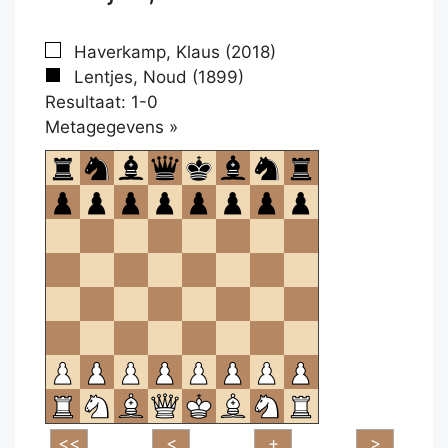
Haverkamp, Klaus (2018)
Lentjes, Noud (1899)
Resultaat: 1-0
Klikken
Metagegevens »
om
te
openen.