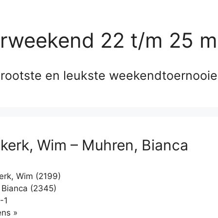
erweekend 22 t/m 25 m
rootste en leukste weekendtoernooi
erk, Wim – Muhren, Bianca
rk, Wim (2199)
Bianca (2345)
-1
Klikken
ns »