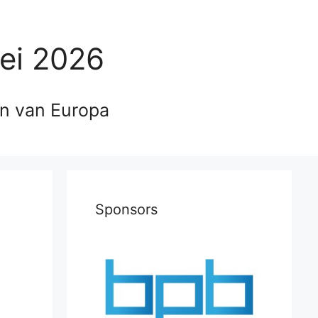
ei 2026
en van Europa
Sponsors