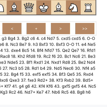
.
g3
Bg4
3.
Bg2
c6
4.
c4
Nd7
5.
cxd5
cxd5
6.
O-O
e6
8.
Nc3
Be7
9.
h3
Bxf3
10.
Bxf3
O-O
11.
e4
Ne5
e4
13.
dxe4
Bc5
14.
Bf4
Nfd7
15.
Qe2
Qe7
16.
Rfd1
Rac8
18.
Kh2
Rfd8
19.
Rc2
f6
20.
Bc1
Nc6
21.
Be3
xe3
Nde5
23.
Bf1
Rxd1
24.
Nxd1
Rd8
25.
Be2
Nd4
6
27.
Nc3
b5
28.
Rd1
b4
29.
Nd5
Nec6
30.
Nf4
a5
5
32.
Bg4
f5
33.
exf5
exf5
34.
Bf3
Qe5
35.
Rxd4
Bxc6
Qxe3
37.
fxe3
Rd2+
38.
Kf3
Rxb2
39.
Bd5+
6+
Kf7
41.
g4
g6
42.
Kf4
Kf6
43.
gxf5
gxf5
44.
Nc5
.
Kg3
Rc2
46.
Nd7+
Ke7
47.
Nb6
Rc5
48.
Bg8
h6
b5
50.
Na4
Kf6
51.
Bb3
h5
52.
Bg8
Re5
53.
Nb6
Kf3
Kg5
55.
Bb3
Rh4
56.
Kg3
f4+
57.
exf4+
Rxf4