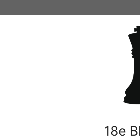
Ga
naar
de
inhoud
18e B