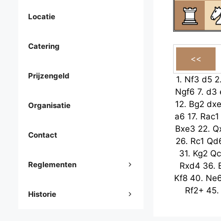
Locatie
Catering
Prijzengeld
1.
Nf3
d5
2
Ngf6
7.
d3
12.
Bg2
dx
Organisatie
a6
17.
Rac1
Bxe3
22.
Q
Contact
26.
Rc1
Qd
31.
Kg2
Qc
Reglementen
Rxd4
36.
Kf8
40.
Ne
Rf2+
45
Historie
49.
Kf4
R
Re4+
54.