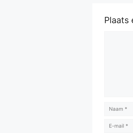
58.
Nd5
Rd
Rd2+
63
Plaats 
Reactie
Naam
E-
mail