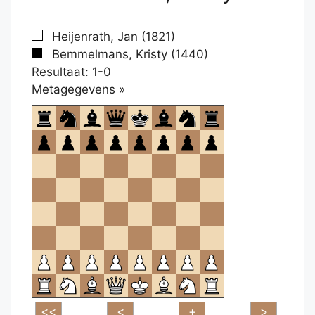
Heijenrath, Jan (1821)
Bemmelmans, Kristy (1440)
Resultaat: 1-0
Klikken
Metagegevens »
om
te
openen.