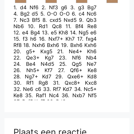
1.
d4
Nf6
2.
Nf3
g6
3.
g3
Bg7
4.
Bg2
d5
5.
O-O
O-O
6.
c4
Nc6
7.
Nc3
Bf5
8.
cxd5
Nxd5
9.
Qb3
Nb6
10.
Rd1
Qc8
11.
Bf4
Re8
12.
e4
Bg4
13.
e5
Kh8
14.
Ng5
e6
15.
f3
h6
16.
Nxf7+
Kh7
17.
fxg4
Rf8
18.
Nxh6
Bxh6
19.
Bxh6
Kxh6
20.
g5+
Kxg5
21.
Ne4+
Kh6
22.
Qe3+
Kg7
23.
Nf6
Nb4
24.
Be4
N4d5
25.
Qg5
Ne7
26.
Nh5+
Kf7
27.
Qf6+
Ke8
28.
Ng7+
Kd7
29.
Qxe6+
Kd8
30.
Rf1
Rg8
31.
Qxc8+
Kxc8
32.
Ne6
c6
33.
Rf7
Kd7
34.
Nc5+
Ke8
35.
Raf1
Nc4
36.
Nxb7
Nf5
37.
Bxf5
Kxf7
38.
Bd3+
Plaats een reactie