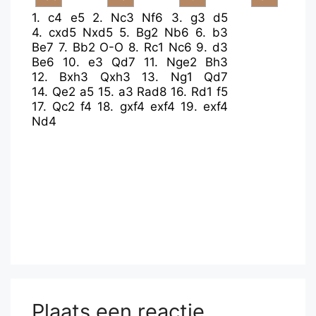
1.
c4
e5
2.
Nc3
Nf6
3.
g3
d5
4.
cxd5
Nxd5
5.
Bg2
Nb6
6.
b3
Be7
7.
Bb2
O-O
8.
Rc1
Nc6
9.
d3
Be6
10.
e3
Qd7
11.
Nge2
Bh3
12.
Bxh3
Qxh3
13.
Ng1
Qd7
14.
Qe2
a5
15.
a3
Rad8
16.
Rd1
f5
17.
Qc2
f4
18.
gxf4
exf4
19.
exf4
Nd4
Plaats een reactie