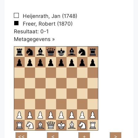
Heijenrath, Jan (1748)
Freer, Robert (1870)
Resultaat: 0-1
Klikken
Metagegevens »
om
te
openen.