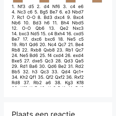
1.
Nf3
d5
2.
d4
Nf6
3.
c4
e6
4.
Nc3
c6
5.
Bg5
Be7
6.
e3
Nbd7
7.
Rc1
O-O
8.
Bd3
dxc4
9.
Bxc4
Nb6
10.
Bd3
h6
11.
Bh4
Nbd5
12.
O-O
Qb6
13.
Qe2
Nxc3
14.
bxc3
Nd5
15.
c4
Bxh4
16.
cxd5
Be7
17.
dxc6
bxc6
18.
Ne5
c5
19.
Rb1
Qd6
20.
Nc4
Qc7
21.
Be4
Rb8
22.
Rxb8
Qxb8
23.
Rb1
Qc7
24.
Ne5
Bd6
25.
f4
cxd4
26.
exd4
Bxe5
27.
dxe5
Qc3
28.
Qd3
Qa5
29.
Rd1
Ba6
30.
Qd6
Be2
31.
Rd2
Bb5
32.
h3
Qc3
33.
Qd4
Qc1+
34.
Kh2
Qf1
35.
Qf2
Qxf2
36.
Rxf2
Rd8
37.
Rb2
a6
38.
Kg3
Kf8
39.
Kf2
Ke7
40.
Ke3
Rd1
41.
Rd2
Rxd2
42.
Kxd2
Kd7
43.
Kc3
Kc7
44.
Kb4
Kb6
Plaats een reactie