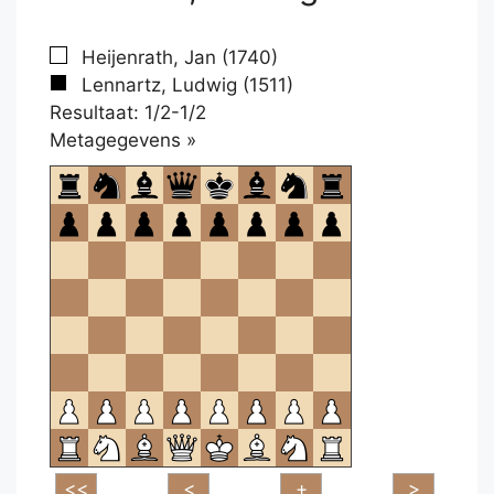
Heijenrath, Jan (1740)
Lennartz, Ludwig (1511)
Resultaat: 1/2-1/2
Klikken
Metagegevens »
om
te
openen.