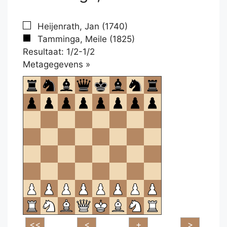
Heijenrath, Jan (1740)
Tamminga, Meile (1825)
Resultaat: 1/2-1/2
Klikken
Metagegevens »
om
te
openen.