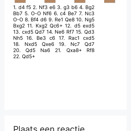
1.
d4
f5
2.
Nf3
e6
3.
g3
b6
4.
Bg2
Bb7
5.
O-O
Nf6
6.
c4
Be7
7.
Nc3
O-O
8.
Bf4
d6
9.
Re1
Qe8
10.
Ng5
Bxg2
11.
Kxg2
Qc6+
12.
d5
exd5
13.
cxd5
Qd7
14.
Ne6
Rf7
15.
Qd3
Nh5
16.
Be3
c6
17.
Rac1
cxd5
18.
Nxd5
Qxe6
19.
Nc7
Qd7
20.
Qd5
Na6
21.
Qxa8+
Rf8
22.
Qd5+
Plaats een reactie