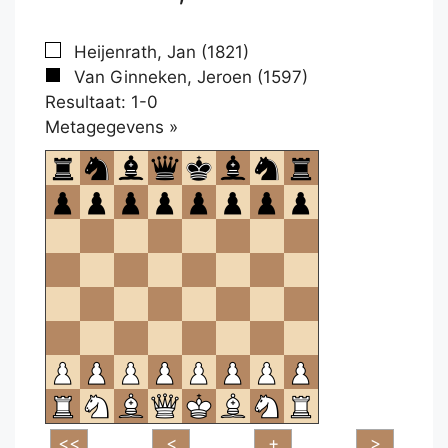
Heijenrath, Jan (1821)
Van Ginneken, Jeroen (1597)
Resultaat: 1-0
Klikken
Metagegevens »
om
te
openen.