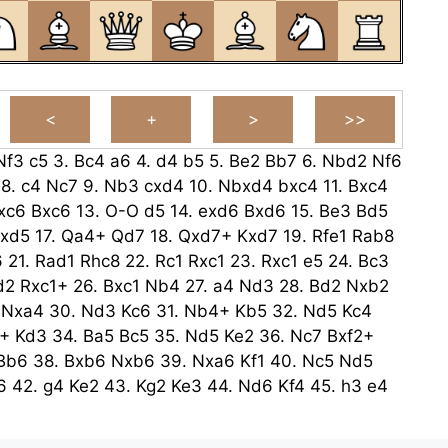
Nf3
c5
3.
Bc4
a6
4.
d4
b5
5.
Be2
Bb7
6.
Nbd2
Nf6
8.
c4
Nc7
9.
Nb3
cxd4
10.
Nbxd4
bxc4
11.
Bxc4
xc6
Bxc6
13.
O-O
d5
14.
exd6
Bxd6
15.
Be3
Bd5
xd5
17.
Qa4+
Qd7
18.
Qxd7+
Kxd7
19.
Rfe1
Rab8
6
21.
Rad1
Rhc8
22.
Rc1
Rxc1
23.
Rxc1
e5
24.
Bc3
d2
Rxc1+
26.
Bxc1
Nb4
27.
a4
Nd3
28.
Bd2
Nxb2
Nxa4
30.
Nd3
Kc6
31.
Nb4+
Kb5
32.
Nd5
Kc4
+
Kd3
34.
Ba5
Bc5
35.
Nd5
Ke2
36.
Nc7
Bxf2+
Bb6
38.
Bxb6
Nxb6
39.
Nxa6
Kf1
40.
Nc5
Nd5
6
42.
g4
Ke2
43.
Kg2
Ke3
44.
Nd6
Kf4
45.
h3
e4
5
47.
Kf2
Ke6
48.
Ng7+
Kf7
49.
Nf5
gxf5
50.
gxf5
Ke3
Nxf5+
52.
Kxe4
Kg6
53.
Kf4
h5
54.
Kf3
Kg5