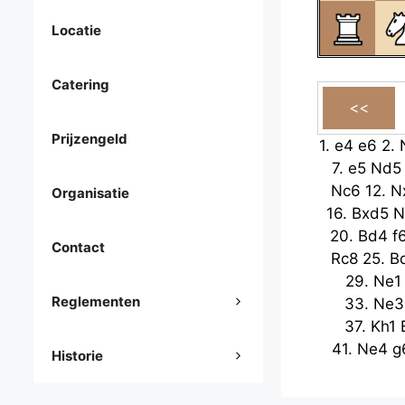
Locatie
Catering
Prijzengeld
1.
e4
e6
2.
7.
e5
Nd5
Nc6
12.
N
Organisatie
16.
Bxd5
N
20.
Bd4
f
Contact
Rc8
25.
B
29.
Ne1
Reglementen
33.
Ne3
37.
Kh1
41.
Ne4
g
Historie
46.
Ne8
Ke
Ne7
51.