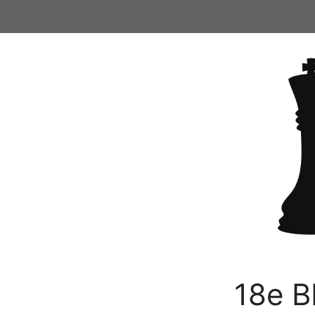
Ga
naar
de
inhoud
18e B