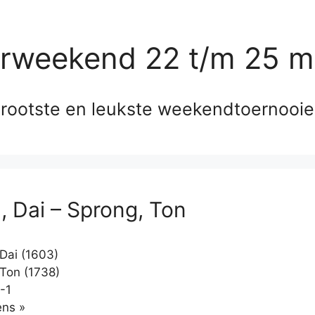
erweekend 22 t/m 25 m
rootste en leukste weekendtoernooi
, Dai – Sprong, Ton
Dai (1603)
Ton (1738)
-1
Klikken
ns »