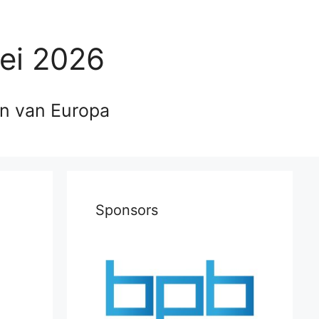
ei 2026
en van Europa
Sponsors